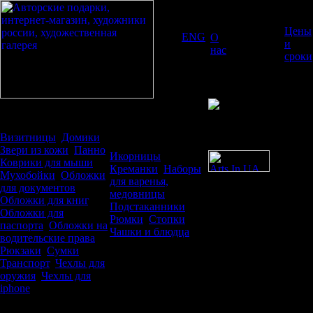
Цены
ENG
О
Каталог
и
РУС
нас
сроки
Кожа
Драгоценная
посуда
Визитницы
,
Домики
,
Звери из кожи
,
Панно
,
Икорницы
,
Коврики для мыши
,
Креманки
,
Наборы
Мухобойки
,
Обложки
для варенья,
для документов
,
медовницы
,
Обложки для книг
,
Подстаканники
,
Обложки для
Рюмки
,
Стопки
,
паспорта
,
Обложки на
Чашки и блюдца
водительские права
,
Рюкзаки
,
Сумки
,
Драгоценные
Транспорт
,
Чехлы для
оружия
,
Чехлы для
предметы
iphone
быта