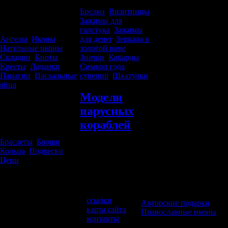
Христианские
Брелки
,
Визитницы
,
подарки
Зажимы для
галстука
,
Зажимы
Ангелы
,
Иконы
,
для денег
,
Зеркала в
Нательные иконы
,
золотой раме
,
Складни
,
Киоты
,
Значки
,
Кокарды
,
Кресты
,
Ладанки
,
Символ года
Панагии
,
Пасхальные
сувенир
,
Шкатулки
яйца
Модели
Ювелирные
парусных
украшения
кораблей
Браслеты
,
Броши
,
Кольца
,
Подвески
,
Цепи
© 2006—2024
Доставка: Белгород,
ссылки
|
«
Авторские подарки
»
Брянск, Великий
карта сайта
|
Новгород, Владимир,
«
Православные иконы
»
Волгоград, Вологда,
контакты
Работа с клиентами:
Воронеж, Екатеринбург,
Иваново, Калуга, Киев,