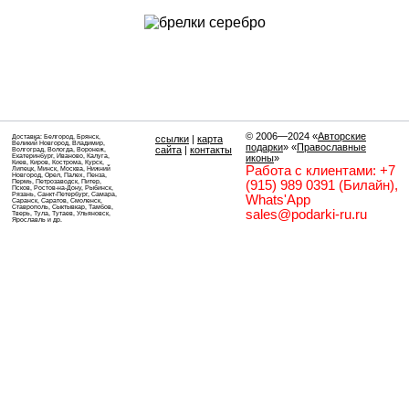
© 2006—2024
«
Авторские
Доставка: Белгород, Брянск,
ссылки
|
карта
Великий Новгород, Владимир,
подарки
» «
Православные
сайта
|
контакты
Волгоград, Вологда, Воронеж,
Екатеринбург, Иваново, Калуга,
иконы
»
Киев, Киров, Кострома, Курск,
Работа с клиентами: +7
Липецк, Минск, Москва, Нижний
Новгород, Орел, Палех, Пенза,
Пермь, Петрозаводск, Питер,
(915) 989 0391 (Билайн),
Псков, Ростов-на-Дону, Рыбинск,
Рязань, Санкт-Петербург, Самара,
Whats'App
Саранск, Саратов, Смоленск,
Ставрополь, Сыктывкар, Тамбов,
sales@podarki-ru.ru
Тверь, Тула, Тутаев, Ульяновск,
Ярославль и др.