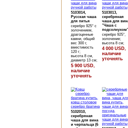
5103014,
5103013,
Русская чаша
серебряная
для питья
чаша для вин
"Чаша с
серебро 925° с
подсолнухом
золочением,
драгоценные
серебро 925°,
камни, общий
золочение;
вес 300 г,
высота 8 см;
вместимость
4 000 USD,
120 г;
наличие
высота 8 см,
уточнять
диаметр 13 см;
5 900 USD,
наличие
уточнять
5102010,
серебряная
чаша для вина
и черпальца (6