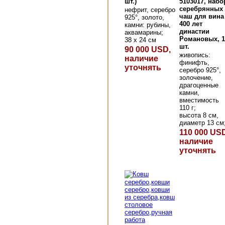
шт.)
5103017, набо
серебрянных
нефрит, серебро
чаш для вина
925°, золото,
400 лет
камни: рубины,
династии
аквамарины;
Романовых, 1
38 х 24 см
шт.
90 000 USD,
живопись:
наличие
финифть,
уточнять
серебро 925°,
золочение,
драгоценные
камни,
вместимость
110 г;
высота 8 см,
диаметр 13 см
110 000 US
наличие
уточнять