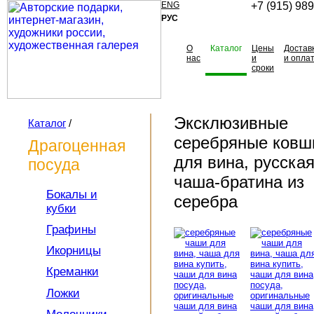
ENG
+7 (915) 98
РУС
О
Каталог
Цены
Достав
нас
и
и опла
сроки
Эксклюзивные
Каталог
/
серебряные ковш
Драгоценная
для вина, русска
посуда
чаша-братина из
Бокалы и
серебра
кубки
Графины
Ковш серебро, ковши серебро, ковши из серебра, братина купить, ковш столовое серебро братина, магазин, ковш из серебра, чаша братина, горячие эмали, ручная работа, заказать братину, русские ковши, дpeвнepyccкий кoвш, ковши для вина, старинный ковш, золоченые ковши,золоченый ковш, золотой ковш,серебряная братина, русская братина, братина для вина, братина золото
Икорницы
Креманки
Ложки