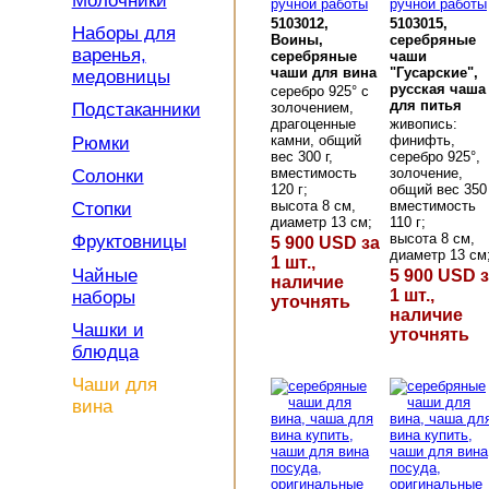
Молочники
5103012,
5103015,
Наборы для
Воины,
серебряные
варенья,
серебряные
чаши
чаши для вина
"Гусарские",
медовницы
русская чаша
серебро 925° с
для питья
золочением,
Подстаканники
драгоценные
живопись:
камни, общий
финифть,
Рюмки
вес 300 г,
серебро 925°,
вместимость
золочение,
Солонки
120 г;
общий вес 350 
высота 8 см,
вместимость
Стопки
диаметр 13 см;
110 г;
высота 8 см,
Фруктовницы
5 900 USD за
диаметр 13 см
1 шт.,
Чайные
5 900 USD 
наличие
1 шт.,
наборы
уточнять
наличие
Чашки и
уточнять
блюдца
Чаши для
вина