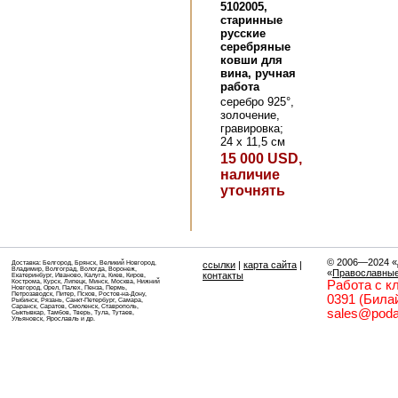
5102005,
старинные
русские
серебряные
ковши для
вина, ручная
работа
серебро 925°,
золочение,
гравировка;
24 х 11,5 см
15 000 USD,
наличие
уточнять
© 2006—2024
«
Доставка: Белгород, Брянск, Великий Новгород,
ссылки
|
карта сайта
|
Владимир, Волгоград, Вологда, Воронеж,
«
Православные
контакты
Екатеринбург, Иваново, Калуга, Киев, Киров,
Кострома, Курск, Липецк, Минск, Москва, Нижний
Работа с кл
Новгород, Орел, Палех, Пенза, Пермь,
Петрозаводск, Питер, Псков, Ростов-на-Дону,
0391 (Била
Рыбинск, Рязань, Санкт-Петербург, Самара,
Саранск, Саратов, Смоленск, Ставрополь,
sales@podar
Сыктывкар, Тамбов, Тверь, Тула, Тутаев,
Ульяновск, Ярославль и др.